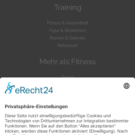
Training
Fitness & Gesundheit
Figur & Abnehmen
Rücken & Gelenke
Rehasport
Mehr als Fitness
Sauna
Ruhebereich
Massagen
Massagesessel
Service
Kursplan